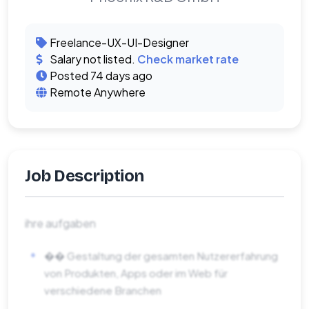
Freelance-UX-UI-Designer
Salary not listed.
Check market rate
Posted 74 days ago
Remote Anywhere
Job Description
ihre aufgaben
�� Gestaltung der gesamten Nutzererfahrung
von Produkten, Apps oder im Web für
verschiedene Branchen